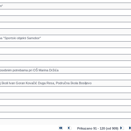
n“
ma "Sportski objekti Samobor"
posebnim potrebama pri OŠ Marina Držića
 školi Ivan Goran Kovačić Duga Resa, Područna škola Bosiljevo
Prikazano
91
-
120
(od
909
)