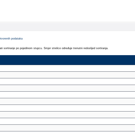
otvorenih podataka
sortiranje po pojedinom stupcu. Smjer strelice određuje trenutni redoslijed sortiranja.