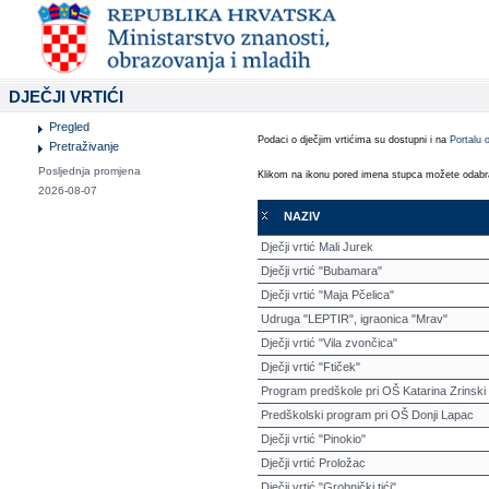
DJEČJI VRTIĆI
Pregled
Podaci o dječjim vrtićima su dostupni i na
Portalu 
Pretraživanje
Posljednja promjena
Klikom na ikonu pored imena stupca možete odabrati 
2026-08-07
NAZIV
Dječji vrtić Mali Jurek
Dječji vrtić "Bubamara"
Dječji vrtić "Maja Pčelica"
Udruga "LEPTIR", igraonica "Mrav"
Dječji vrtić "Vila zvončica"
Dječji vrtić "Ftiček"
Program predškole pri OŠ Katarina Zrinski
Predškolski program pri OŠ Donji Lapac
Dječji vrtić "Pinokio"
Dječji vrtić Proložac
Dječji vrtić "Grobnički tići"