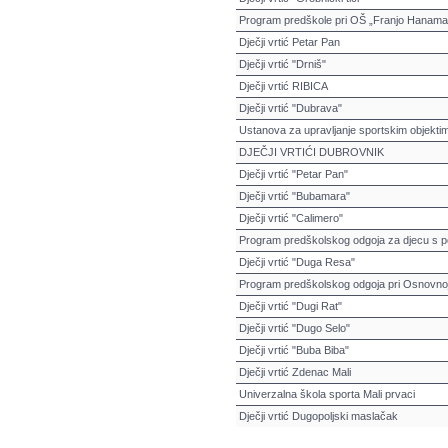
Program predškole pri OŠ „Franjo Hanama
Dječji vrtić Petar Pan
Dječji vrtić "Drniš"
Dječji vrtić RIBICA
Dječji vrtić "Dubrava"
Ustanova za upravljanje sportskim objekti
DJEČJI VRTIĆI DUBROVNIK
Dječji vrtić "Petar Pan"
Dječji vrtić "Bubamara"
Dječji vrtić "Calimero"
Program predškolskog odgoja za djecu s 
Dječji vrtić "Duga Resa"
Program predškolskog odgoja pri Osnovnoj
Dječji vrtić "Dugi Rat"
Dječji vrtić "Dugo Selo"
Dječji vrtić "Buba Biba"
Dječji vrtić Zdenac Mali
Univerzalna škola sporta Mali prvaci
Dječji vrtić Dugopoljski maslačak