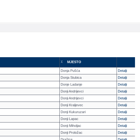
MJESTO
Donja Pušća
Detalji
Donja Stubica
Detalji
Donje Ladanje
Detalji
Donji Andrijevci
Detalji
Donji Andrijevci
Detalji
Donji Kraljevec
Detalji
Donji Kukuruzari
Detalji
Donji Lapac
Detalji
Donji Miholjac
Detalji
Donji Proložac
Detalji
Dražice
Detalji