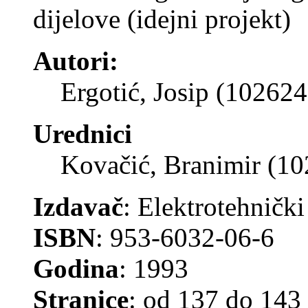
dijelove (idejni projekt)
Autori:
Ergotić, Josip (102624
Urednici
Kovačić, Branimir (1
Izdavač
: Elektrotehnički
ISBN
: 953-6032-06-6
Godina
: 1993
Stranice
: od 137 do 143