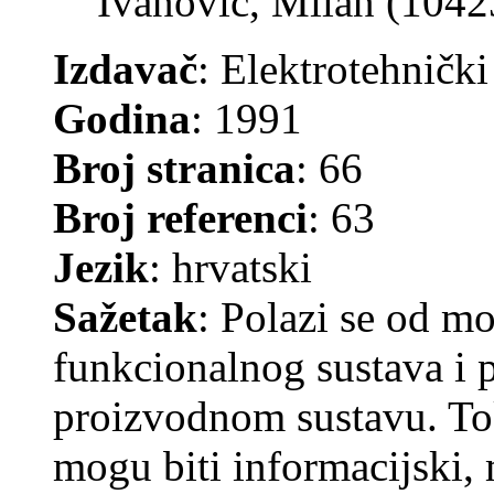
Ivanović, Milan (1042
Izdavač
: Elektrotehnički
Godina
: 1991
Broj stranica
: 66
Broj referenci
: 63
Jezik
: hrvatski
Sažetak
: Polazi se od m
funkcionalnog sustava i p
proizvodnom sustavu. To
mogu biti informacijski, m