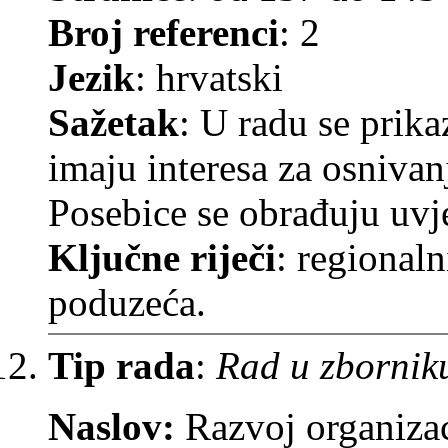
Broj referenci
: 2
Jezik
: hrvatski
Sažetak
: U radu se prik
imaju interesa za osnivan
Posebice se obrađuju uvje
Ključne riječi
: regionaln
poduzeća.
Tip rada
:
Rad u zbornik
Naslov:
Razvoj organiza