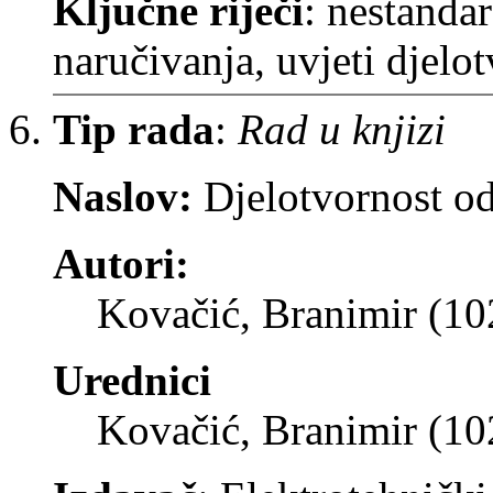
Ključne riječi
: nestanda
naručivanja, uvjeti djelot
Tip rada
:
Rad u knjizi
Naslov:
Djelotvornost o
Autori:
Kovačić, Branimir (1
Urednici
Kovačić, Branimir (1