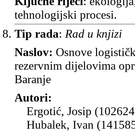
Ključne riječi
: ekologij
tehnologijski procesi.
Tip rada
:
Rad u knjizi
Naslov:
Osnove logističk
rezervnim dijelovima opre
Baranje
Autori:
Ergotić, Josip (102624
Hubalek, Ivan (14158