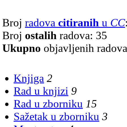
Broj
radova
citiranih
u
CC
Broj
ostalih
radova: 35
Ukupno
objavljenih radov
Knjiga
2
Rad u knjizi
9
Rad u zborniku
15
Sažetak u zborniku
3