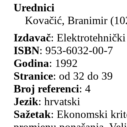
Urednici
Kovačić, Branimir (1
Izdavač
: Elektrotehnički
ISBN
: 953-6032-00-7
Godina
: 1992
Stranice
: od 32 do 39
Broj referenci
: 4
Jezik
: hrvatski
Sažetak
: Ekonomski krite
promjenu ponašanja. Vel