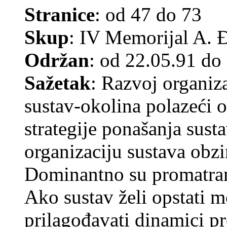
Stranice
: od 47 do 73
Skup
: IV Memorijal A. 
Održan
: od 22.05.91 do
Sažetak
: Razvoj organiz
sustav-okolina polazeći o
strategije ponašanja sus
organizaciju sustava obz
Dominantno su promatrani
Ako sustav želi opstati m
prilagođavati dinamici p