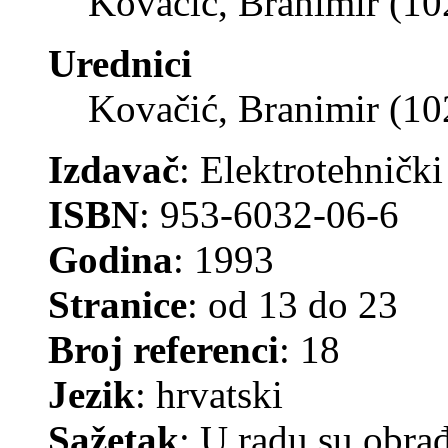
Kovačić, Branimir (1
Urednici
Kovačić, Branimir (1
Izdavač
: Elektrotehnički
ISBN
: 953-6032-06-6
Godina
: 1993
Stranice
: od 13 do 23
Broj referenci
: 18
Jezik
: hrvatski
Sažetak
: U radu su obrađ