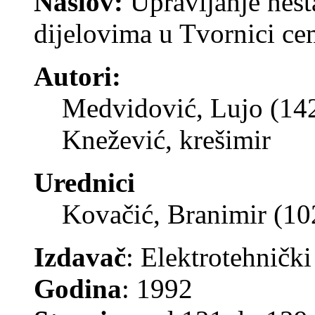
Naslov:
Upravljanje ne
dijelovima u Tvornici ce
Autori:
Medvidović, Lujo (14
Knežević, krešimir
Urednici
Kovačić, Branimir (1
Izdavač
: Elektrotehnički
Godina
: 1992