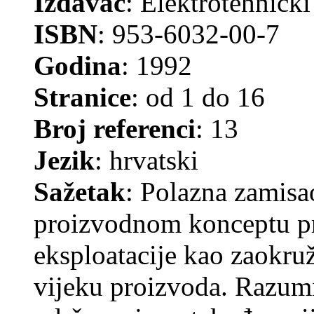
Izdavač
: Elektrotehnički
ISBN
: 953-6032-00-7
Godina
: 1992
Stranice
: od 1 do 16
Broj referenci
: 13
Jezik
: hrvatski
Sažetak
: Polazna zamisa
proizvodnom konceptu pr
eksploatacije kao zaokru
vijeku proizvoda. Razumi