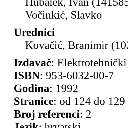
Hubalek, Ivan (14158
Vočinkić, Slavko
Urednici
Kovačić, Branimir (1
Izdavač
: Elektrotehnički
ISBN
: 953-6032-00-7
Godina
: 1992
Stranice
: od 124 do 129
Broj referenci
: 2
Jezik
: hrvatski