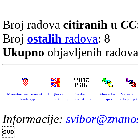
Broj radova
citiranih u
CC
Broj
ostalih
radova
: 8
Ukupno
objavljenih radov
Ministarstvo znanosti
Engleski
Svibor
Abecedni
Složeno p
i tehnologije
jezik
početna stranica
popis
šifri proje
Informacije:
svibor@znanos
