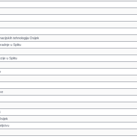
macijskih tehnologija Osijek
radnje u Splitu
zije u Splitu
e
ike
i
Osijek
eljstvu