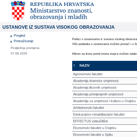
USTANOVE IZ SUSTAVA VISOKOG OBRAZOVANJA
Pregled
Podaci o ustanovama iz sustava visokog obrazova
Pretraživanje
Više podataka o ustanovama možete pronaći i u 
Posljednja promjena
07.08.2026
Klikom na ikonu pored imena stupca možete odabrati 
NAZIV
Agronomski fakultet
Akademija dramske umjetnosti
Akademija likovnih umjetnosti
Akademija primijenjenih umjetnosti
Akademija za umjetnost i kulturu u Osijeku
Arhitektonski fakultet
Edukacijsko-rehabilitacijski fakultet
EFFECTUS veleučilište
Ekonomski fakultet u Osijeku
Ekonomski fakultet u Splitu