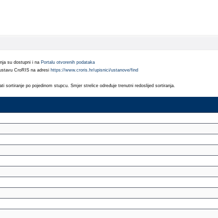
nja su dostupni i na
Portalu otvorenih podataka
Sustavu CroRIS na adresi
https://www.croris.hr/upisnici/ustanove/find
sortiranje po pojedinom stupcu. Smjer strelice određuje trenutni redoslijed sortiranja.