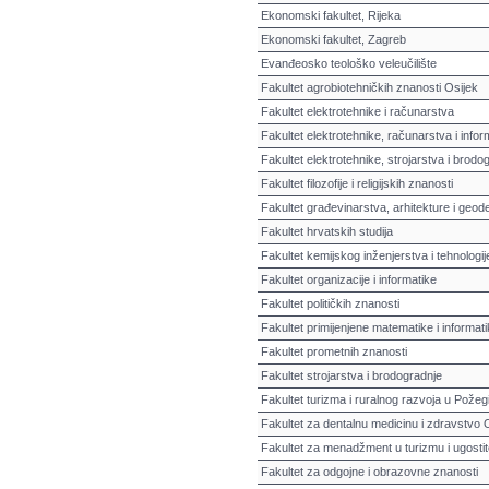
Ekonomski fakultet, Rijeka
Ekonomski fakultet, Zagreb
Evanđeosko teološko veleučilište
Fakultet agrobiotehničkih znanosti Osijek
Fakultet elektrotehnike i računarstva
Fakultet elektrotehnike, računarstva i infor
Fakultet elektrotehnike, strojarstva i brodog
Fakultet filozofije i religijskih znanosti
Fakultet građevinarstva, arhitekture i geode
Fakultet hrvatskih studija
Fakultet kemijskog inženjerstva i tehnologij
Fakultet organizacije i informatike
Fakultet političkih znanosti
Fakultet primijenjene matematike i informat
Fakultet prometnih znanosti
Fakultet strojarstva i brodogradnje
Fakultet turizma i ruralnog razvoja u Požeg
Fakultet za dentalnu medicinu i zdravstvo 
Fakultet za menadžment u turizmu i ugostit
Fakultet za odgojne i obrazovne znanosti