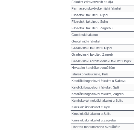
Fakultet zdravstvenih studija
Farmaceutsko-biokemijski fakultet
Filozofski fakultet u Rijeci
Filozofski fakultet u Splitu
Filozofski fakultet u Zagrebu
Geodetski fakultet
Geotehnički fakultet
Građevinski fakultet u Rijeci
Građevinski fakultet, Zagreb
Građevinski i arhitektonski fakultet Osijek
Hrvatsko katoličko sveučilište
Istarsko veleučilište, Pula
Katolički bogoslovni fakultet u Đakovu
Katolički bogoslovni fakultet, Split
Katolički bogoslovni fakultet, Zagreb
Kemijsko-tehnološki fakultet u Splitu
Kineziološki fakultet Osijek
Kineziološki fakultet u Splitu
Kineziološki fakultet u Zagrebu
Libertas međunarodno sveučilište