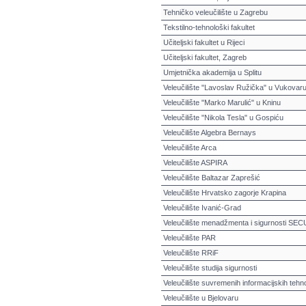
Tehničko veleučilište u Zagrebu
Tekstilno-tehnološki fakultet
Učiteljski fakultet u Rijeci
Učiteljski fakultet, Zagreb
Umjetnička akademija u Splitu
Veleučilište "Lavoslav Ružička" u Vukovar
Veleučilište "Marko Marulić" u Kninu
Veleučilište "Nikola Tesla" u Gospiću
Veleučilište Algebra Bernays
Veleučilište Arca
Veleučilište ASPIRA
Veleučilište Baltazar Zaprešić
Veleučilište Hrvatsko zagorje Krapina
Veleučilište Ivanić-Grad
Veleučilište menadžmenta i sigurnosti S
Veleučilište PAR
Veleučilište RRiF
Veleučilište studija sigurnosti
Veleučilište suvremenih informacijskih tehno
Veleučilište u Bjelovaru