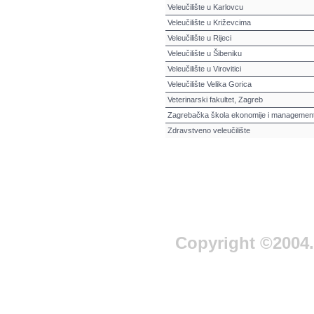
Veleučilište u Karlovcu
Veleučilište u Križevcima
Veleučilište u Rijeci
Veleučilište u Šibeniku
Veleučilište u Virovitici
Veleučilište Velika Gorica
Veterinarski fakultet, Zagreb
Zagrebačka škola ekonomije i managemen
Zdravstveno veleučilište
Copyright ©2004. 