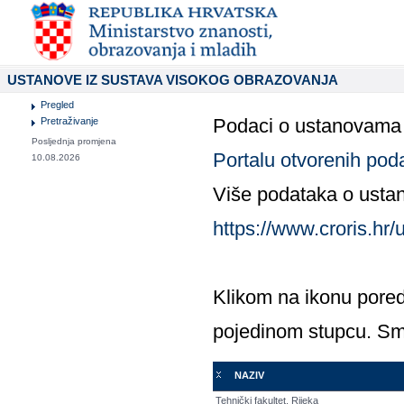
USTANOVE IZ SUSTAVA VISOKOG OBRAZOVANJA
Pregled
Podaci o ustanovama i
Pretraživanje
Posljednja promjena
Portalu otvorenih pod
10.08.2026
Više podataka o usta
https://www.croris.hr/
Klikom na ikonu pored
pojedinom stupcu. Smje
NAZIV
Tehnički fakultet, Rijeka