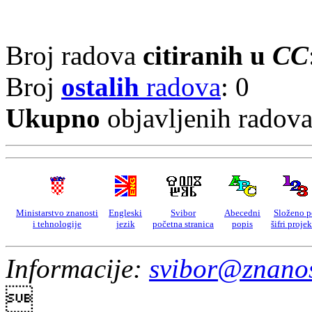
Broj radova
citiranih u
CC
Broj
ostalih
radova
: 0
Ukupno
objavljenih radov
Ministarstvo znanosti
Engleski
Svibor
Abecedni
Složeno p
i tehnologije
jezik
početna stranica
popis
šifri proje
Informacije:
svibor@znanos
