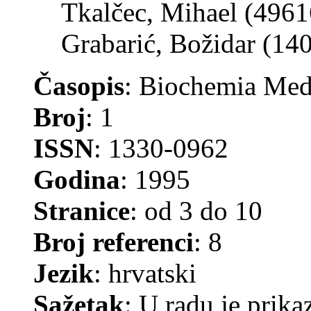
Tkalčec, Mihael (4961
Grabarić, Božidar (14
Časopis
: Biochemia Med
Broj
: 1
ISSN
: 1330-0962
Godina
: 1995
Stranice
: od 3 do 10
Broj referenci
: 8
Jezik
: hrvatski
Sažetak
: U radu je prik