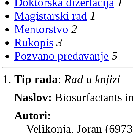
Doktorska dizertacija
1
Magistarski rad
1
Mentorstvo
2
Rukopis
3
Pozvano predavanje
5
Tip rada
:
Rad u knjizi
Naslov:
Biosurfactants i
Autori:
Velikonja, Joran (6973