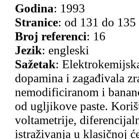
Godina
: 1993
Stranice
: od 131 do 135
Broj referenci
: 16
Jezik
: engleski
Sažetak
: Elektrokemijsk
dopamina i zagađivala zr
nemodificiranom i bana
od ugljikove paste. Koriš
voltametrije, diferencijal
istraživanja u klasičnoj ć