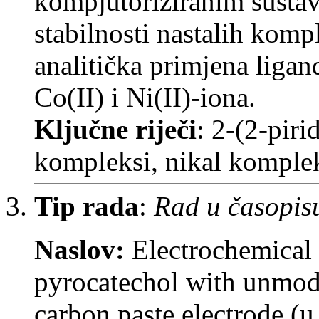
kompjutoriziranim susta
stabilnosti nastalih komp
analitička primjena ligan
Co(II) i Ni(II)-iona.
Ključne riječi
: 2-(2-piri
kompleksi, nikal komplek
Tip rada
:
Rad u časopis
Naslov:
Electrochemical
pyrocatechol with unmodi
carbon paste electrode (u