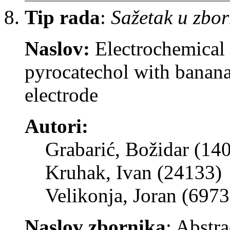
Tip rada
:
Sažetak u zbor
Naslov:
Electrochemical
pyrocatechol with banana
electrode
Autori:
Grabarić, Božidar (14
Kruhak, Ivan (24133)
Velikonja, Joran (6973
Naslov zbornika
: Abstr