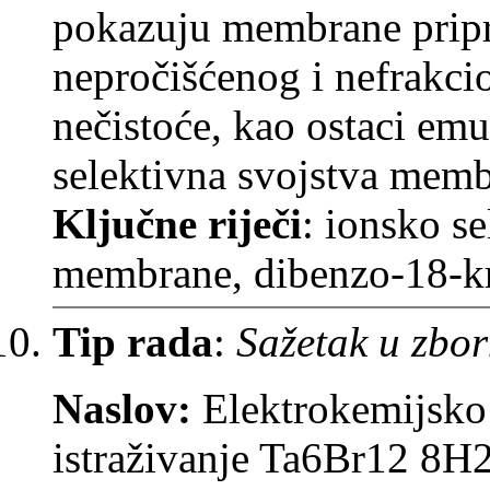
pokazuju membrane pripr
nepročišćenog i nefrakci
nečistoće, kao ostaci emu
selektivna svojstva memb
Ključne riječi
: ionsko s
membrane, dibenzo-18-k
Tip rada
:
Sažetak u zbor
Naslov:
Elektrokemijsko 
istraživanje Ta6Br12 8H