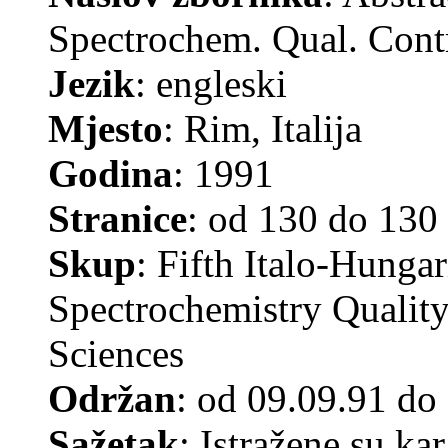
Spectrochem. Qual. Contr
Jezik
: engleski
Mjesto
: Rim, Italija
Godina
: 1991
Stranice
: od 130 do 130
Skup
: Fifth Italo-Hung
Spectrochemistry Quality
Sciences
Održan
: od 09.09.91 do
Sažetak
: Istražene su ka