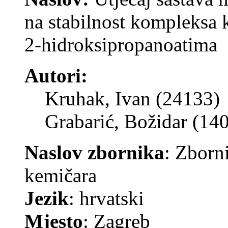
na stabilnost kompleksa 
2-hidroksipropanoatima
Autori:
Kruhak, Ivan (24133)
Grabarić, Božidar (14
Naslov zbornika
: Zborn
kemičara
Jezik
: hrvatski
Mjesto
: Zagreb