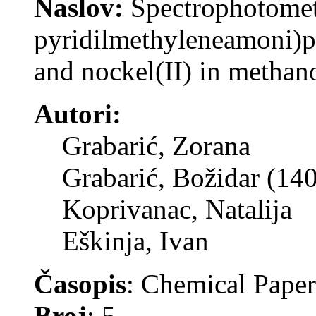
Naslov:
Spectrophotometr
pyridilmethyleneamoni)p
and nockel(II) in methano
Autori:
Grabarić, Zorana
Grabarić, Božidar (14
Koprivanac, Natalija
Eškinja, Ivan
Časopis
: Chemical Paper
Broj
: 5