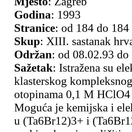
Mjesto
: Zagreb
Godina
: 1993
Stranice
: od 184 do 184
Skup
: XIII. sastanak hr
Održan
: od 08.02.93 do
Sažetak
: Istražena su el
klasterskog kompleksno
otopinama 0,1 M HClO4 
Moguća je kemijska i ele
u (Ta6Br12)3+ i (Ta6Br1