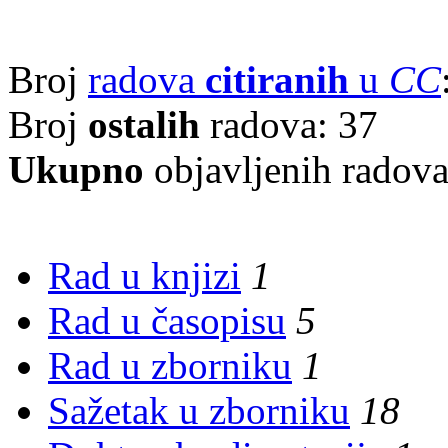
Broj
radova
citiranih
u
CC
Broj
ostalih
radova: 37
Ukupno
objavljenih radov
Rad u knjizi
1
Rad u časopisu
5
Rad u zborniku
1
Sažetak u zborniku
18