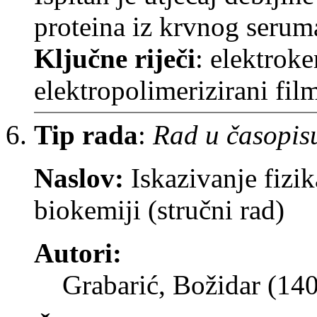
proteina iz krvnog seruma
Ključne riječi
: elektrok
elektropolimerizirani fil
Tip rada
:
Rad u časopis
Naslov:
Iskazivanje fizik
biokemiji (stručni rad)
Autori:
Grabarić, Božidar (14