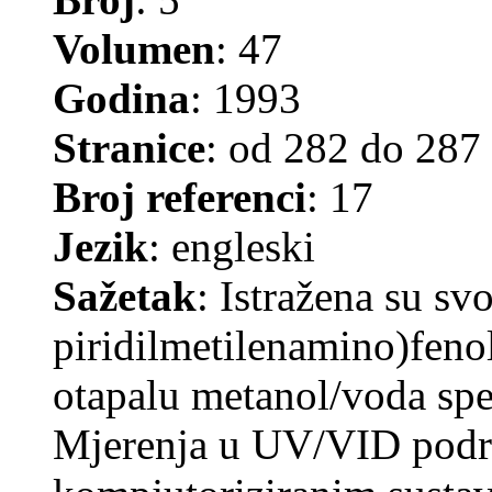
Volumen
: 47
Godina
: 1993
Stranice
: od 282 do 287
Broj referenci
: 17
Jezik
: engleski
Sažetak
: Istražena su sv
piridilmetilenamino)fenol
otapalu metanol/voda sp
Mjerenja u UV/VID podr