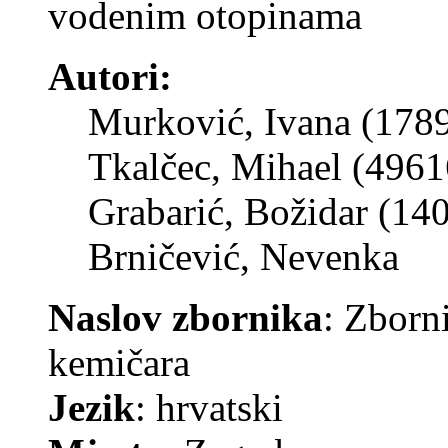
vodenim otopinama
Autori:
Murković, Ivana (178
Tkalčec, Mihael (4961
Grabarić, Božidar (14
Brničević, Nevenka
Naslov zbornika
: Zborn
kemičara
Jezik
: hrvatski