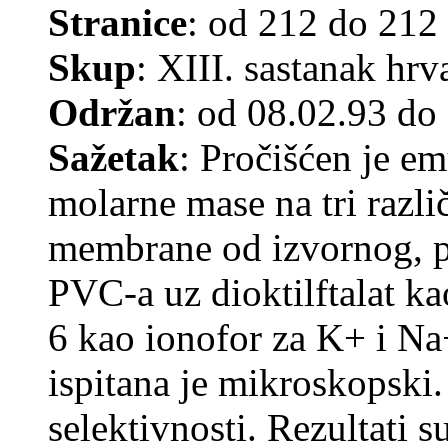
Stranice
: od 212 do 212
Skup
: XIII. sastanak hr
Održan
: od 08.02.93 do
Sažetak
: Pročišćen je e
molarne mase na tri različ
membrane od izvornog, p
PVC-a uz dioktilftalat k
6 kao ionofor za K+ i N
ispitana je mikroskopski.
selektivnosti. Rezultati s