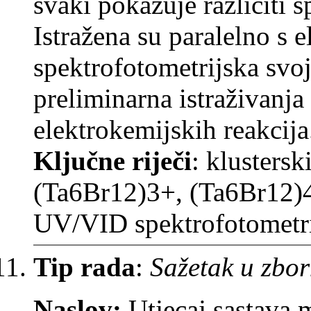
svaki pokazuje različiti
Istražena su paralelno s 
spektrofotometrijska svojs
preliminarna istraživanja
elektrokemijskih reakcija
Ključne riječi
: klusters
(Ta6Br12)3+, (Ta6Br12)4+
UV/VID spektrofotometr
Tip rada
:
Sažetak u zbor
Naslov:
Utjecaj sastava 