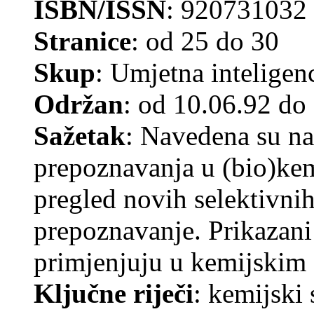
ISBN/ISSN
: 920731032
Stranice
: od 25 do 30
Skup
: Umjetna inteligen
Održan
: od 10.06.92 do
Sažetak
: Navedena su na
prepoznavanja u (bio)ke
pregled novih selektivni
prepoznavanje. Prikazani 
primjenjuju u kemijskim
Ključne riječi
: kemijski 