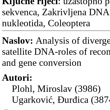
Ključne riječi
: uzastopno 
sekvenca, Zakrivljena DNA,
nukleotida, Coleoptera
Naslov:
Analysis of diverg
satellite DNA-roles of reco
and gene conversion
Autori:
Plohl, Miroslav (3986)
Ugarković, Đurđica (387