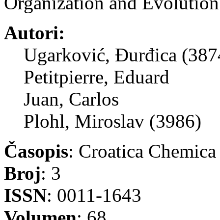
Organization and Evolution
Autori:
Ugarković, Đurđica (387
Petitpierre, Eduard
Juan, Carlos
Plohl, Miroslav (3986)
Časopis
: Croatica Chemica
Broj
: 3
ISSN
: 0011-1643
Volumen
: 68