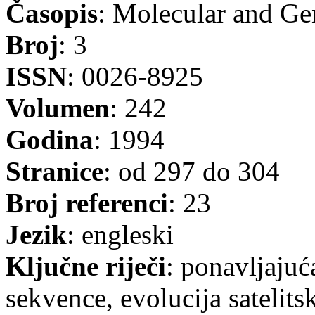
Časopis
: Molecular and Ge
Broj
: 3
ISSN
: 0026-8925
Volumen
: 242
Godina
: 1994
Stranice
: od 297 do 304
Broj referenci
: 23
Jezik
: engleski
Ključne riječi
: ponavljaju
sekvence, evolucija satelit