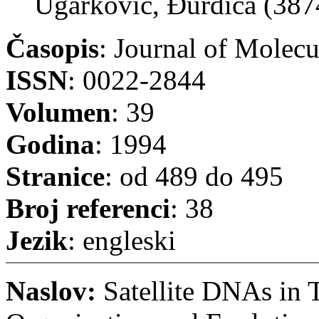
Ugarković, Đurđica (387
Časopis
: Journal of Molecu
ISSN
: 0022-2844
Volumen
: 39
Godina
: 1994
Stranice
: od 489 do 495
Broj referenci
: 38
Jezik
: engleski
Naslov:
Satellite DNAs in T