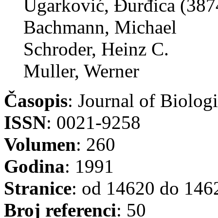
Ugarković, Đurđica (387
Bachmann, Michael
Schroder, Heinz C.
Muller, Werner
Časopis
: Journal of Biolog
ISSN
: 0021-9258
Volumen
: 260
Godina
: 1991
Stranice
: od 14620 do 146
Broj referenci
: 50