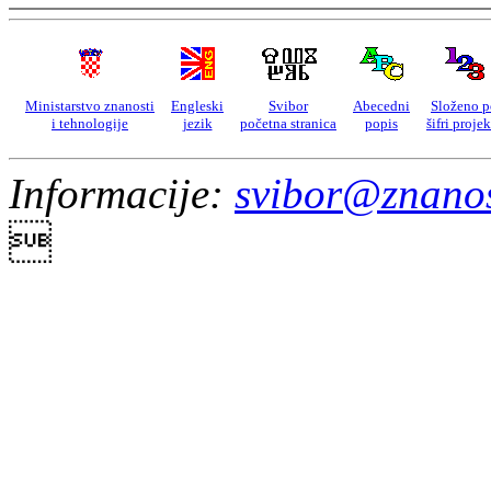
Ministarstvo znanosti
Engleski
Svibor
Abecedni
Složeno p
i tehnologije
jezik
početna stranica
popis
šifri proje
Informacije:
svibor@znanos
