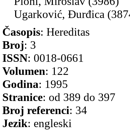
Plohl, Miroslav (3986)
Ugarković, Đurđica (387
Časopis
: Hereditas
Broj
: 3
ISSN
: 0018-0661
Volumen
: 122
Godina
: 1995
Stranice
: od 389 do 397
Broj referenci
: 34
Jezik
: engleski