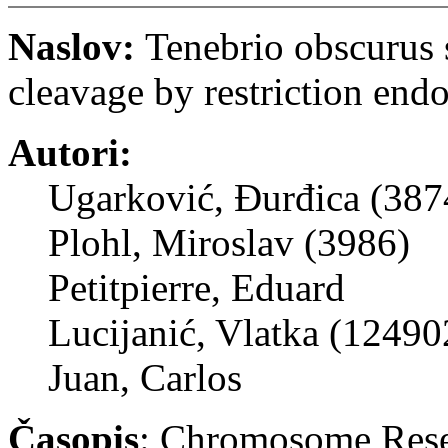
Naslov:
Tenebrio obscurus s
cleavage by restriction endo
Autori:
Ugarković, Đurđica (387
Plohl, Miroslav (3986)
Petitpierre, Eduard
Lucijanić, Vlatka (12490
Juan, Carlos
Časopis
: Chromosome Res