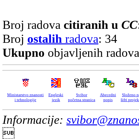
Broj radova
citiranih u
CC
Broj
ostalih
radova
: 34
Ukupno
objavljenih radov
Ministarstvo znanosti
Engleski
Svibor
Abecedni
Složeno p
i tehnologije
jezik
početna stranica
popis
šifri proje
Informacije:
svibor@znanos
