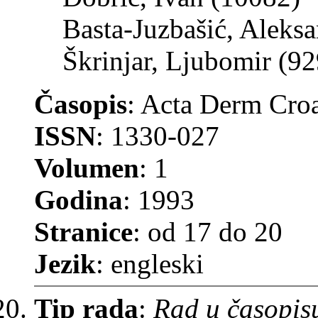
Basta-Juzbašić, Aleks
Škrinjar, Ljubomir (9
Časopis
: Acta Derm Cro
ISSN
: 1330-027
Volumen
: 1
Godina
: 1993
Stranice
: od 17 do 20
Jezik
: engleski
Tip rada
:
Rad u časopis