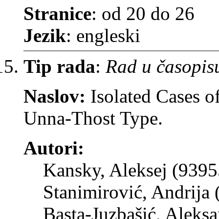
Stranice
: od 20 do 26
Jezik
: engleski
Tip rada
:
Rad u časopis
Naslov:
Isolated Cases 
Unna-Thost Type.
Autori:
Kansky, Aleksej (9395
Stanimirović, Andrija
Basta-Juzbašić, Aleks