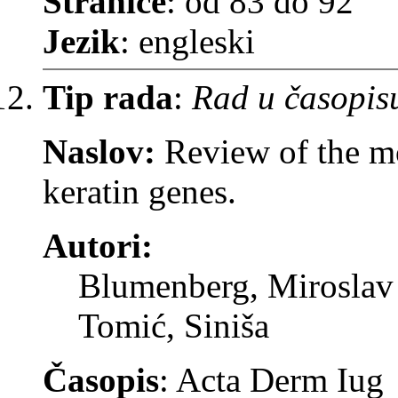
Stranice
: od 83 do 92
Jezik
: engleski
Tip rada
:
Rad u časopis
Naslov:
Review of the m
keratin genes.
Autori:
Blumenberg, Miroslav
Tomić, Siniša
Časopis
: Acta Derm Iug