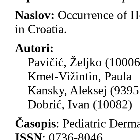
Naslov:
Occurrence of H
in Croatia.
Autori:
Pavičić, Željko (1000
Kmet-Vižintin, Paula
Kansky, Aleksej (9395
Dobrić, Ivan (10082)
Časopis
: Pediatric Derm
ISSN
: 0736-8046