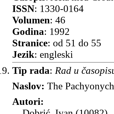
ISSN
: 1330-0164
Volumen
: 46
Godina
: 1992
Stranice
: od 51 do 55
Jezik
: engleski
Tip rada
:
Rad u časopis
Naslov:
The Pachyonych
Autori:
Dobrić, Ivan (10082)