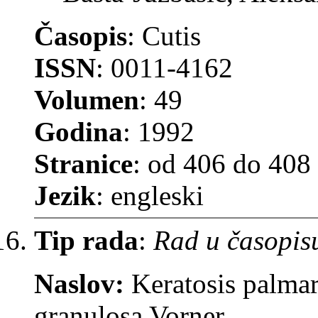
Časopis
: Cutis
ISSN
: 0011-4162
Volumen
: 49
Godina
: 1992
Stranice
: od 406 do 408
Jezik
: engleski
Tip rada
:
Rad u časopis
Naslov:
Keratosis palmar
granulosa Vorner.