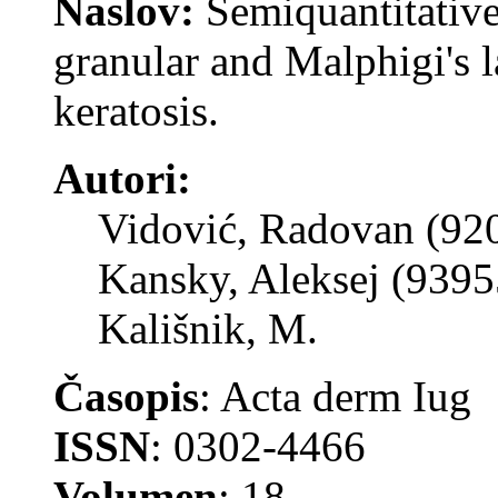
Naslov:
Semiquantitative
granular and Malphigi's l
keratosis.
Autori:
Vidović, Radovan (92
Kansky, Aleksej (9395
Kališnik, M.
Časopis
: Acta derm Iug
ISSN
: 0302-4466
Volumen
: 18