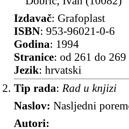
Dobrić, Ivan (10082)
Izdavač
: Grafoplast
ISBN
: 953-96021-0-6
Godina
: 1994
Stranice
: od 261 do 269
Jezik
: hrvatski
Tip rada
:
Rad u knjizi
Naslov:
Nasljedni poreme
Autori: