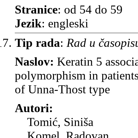
Stranice
: od 54 do 59
Jezik
: engleski
Tip rada
:
Rad u časopis
Naslov:
Keratin 5 associ
polymorphism in patient
of Unna-Thost type
Autori:
Tomić, Siniša
Komel, Radovan