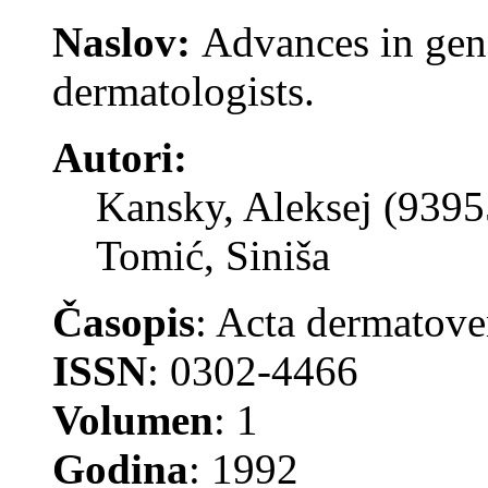
Naslov:
Advances in gene
dermatologists.
Autori:
Kansky, Aleksej (9395
Tomić, Siniša
Časopis
: Acta dermatove
ISSN
: 0302-4466
Volumen
: 1
Godina
: 1992