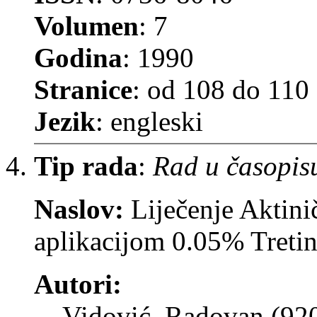
Volumen
: 7
Godina
: 1990
Stranice
: od 108 do 110
Jezik
: engleski
Tip rada
:
Rad u časopis
Naslov:
Liječenje Aktin
aplikacijom 0.05% Tretin
Autori:
Vidović, Radovan (92