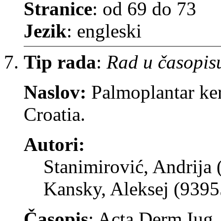
Stranice
: od 69 do 73
Jezik
: engleski
Tip rada
:
Rad u časopis
Naslov:
Palmoplantar ke
Croatia.
Autori:
Stanimirović, Andrija
Kansky, Aleksej (9395
Časopis
: Acta Derm Iug