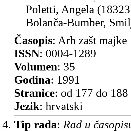
Poletti, Angela (18323
Bolanča-Bumber, Smil
Časopis
: Arh zašt majke 
ISSN
: 0004-1289
Volumen
: 35
Godina
: 1991
Stranice
: od 177 do 188
Jezik
: hrvatski
Tip rada
:
Rad u časopis