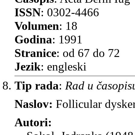
ISSN
: 0302-4466
Volumen
: 18
Godina
: 1991
Stranice
: od 67 do 72
Jezik
: engleski
Tip rada
:
Rad u časopis
Naslov:
Follicular dyske
Autori: