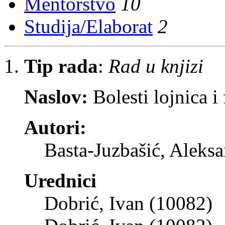
Mentorstvo
10
Studija/Elaborat
2
Tip rada
:
Rad u knjizi
Naslov:
Bolesti lojnica i
Autori:
Basta-Juzbašić, Aleks
Urednici
Dobrić, Ivan (10082)