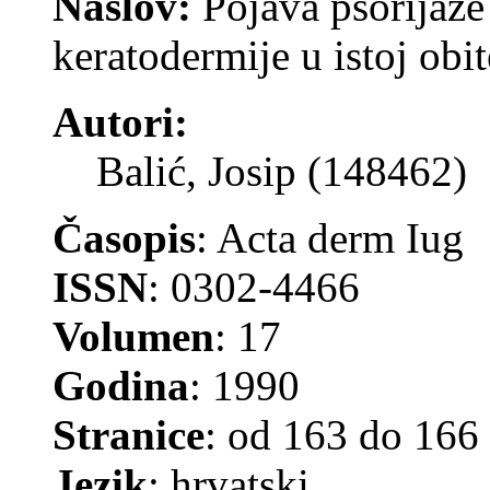
Naslov:
Pojava psorijaze
keratodermije u istoj obite
Autori:
Balić, Josip (148462)
Časopis
: Acta derm Iug
ISSN
: 0302-4466
Volumen
: 17
Godina
: 1990
Stranice
: od 163 do 166
Jezik
: hrvatski