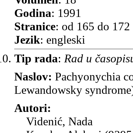
Godina
: 1991
Stranice
: od 165 do 172
Jezik
: engleski
Tip rada
:
Rad u časopis
Naslov:
Pachyonychia co
Lewandowsky syndrome).A
Autori:
Videnić, Nada