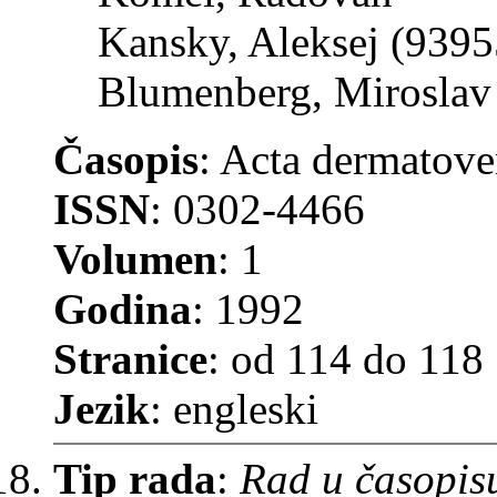
Kansky, Aleksej (9395
Blumenberg, Miroslav
Časopis
: Acta dermatove
ISSN
: 0302-4466
Volumen
: 1
Godina
: 1992
Stranice
: od 114 do 118
Jezik
: engleski
Tip rada
:
Rad u časopis