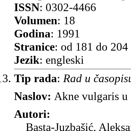
ISSN
: 0302-4466
Volumen
: 18
Godina
: 1991
Stranice
: od 181 do 204
Jezik
: engleski
Tip rada
:
Rad u časopis
Naslov:
Akne vulgaris u 
Autori:
Basta-Juzbašić, Aleks