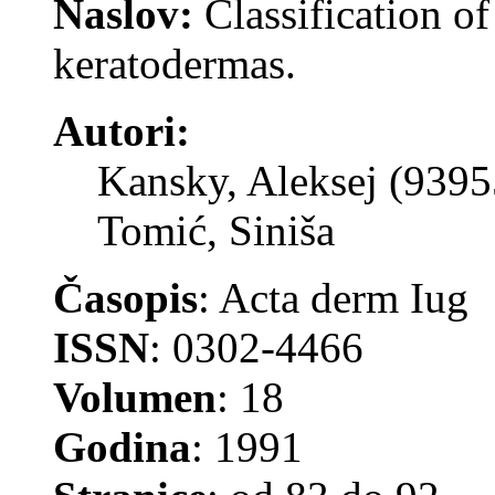
Naslov:
Classification o
keratodermas.
Autori:
Kansky, Aleksej (9395
Tomić, Siniša
Časopis
: Acta derm Iug
ISSN
: 0302-4466
Volumen
: 18
Godina
: 1991