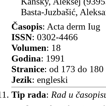
Kansky, Aleksej (9395
Basta-Juzbašić, Aleks
Časopis
: Acta derm Iug
ISSN
: 0302-4466
Volumen
: 18
Godina
: 1991
Stranice
: od 173 do 180
Jezik
: engleski
Tip rada
:
Rad u časopis