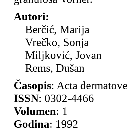
Autori:
Berčić, Marija
Vrečko, Sonja
Miljković, Jovan
Rems, Dušan
Časopis
: Acta dermatove
ISSN
: 0302-4466
Volumen
: 1
Godina
: 1992