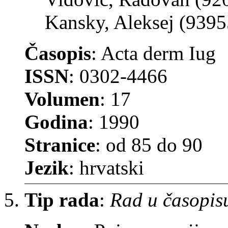
Kansky, Aleksej (9395
Časopis
: Acta derm Iug
ISSN
: 0302-4466
Volumen
: 17
Godina
: 1990
Stranice
: od 85 do 90
Jezik
: hrvatski
Tip rada
:
Rad u časopis