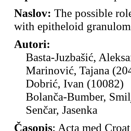
Naslov:
The possible role
with epitheloid granulom
Autori:
Basta-Juzbašić, Aleks
Marinović, Tajana (20
Dobrić, Ivan (10082)
Bolanča-Bumber, Smil
Senčar, Jasenka
Časopis
: Acta med Croat