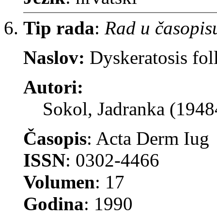
Tip rada
:
Rad u časopis
Naslov:
Dyskeratosis foll
Autori:
Sokol, Jadranka (1948
Časopis
: Acta Derm Iug
ISSN
: 0302-4466
Volumen
: 17
Godina
: 1990