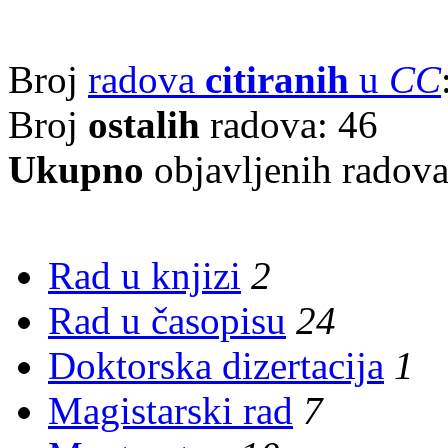
Broj
radova
citiranih
u
CC
Broj
ostalih
radova: 46
Ukupno
objavljenih radov
Rad u knjizi
2
Rad u časopisu
24
Doktorska dizertacija
1
Magistarski rad
7