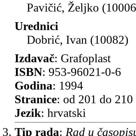
Pavičić, Željko (1000
Urednici
Dobrić, Ivan (10082)
Izdavač
: Grafoplast
ISBN
: 953-96021-0-6
Godina
: 1994
Stranice
: od 201 do 210
Jezik
: hrvatski
Tip rada
:
Rad u časopis