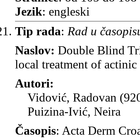
Jezik
: engleski
Tip rada
:
Rad u časopis
Naslov:
Double Blind Tri
local treatment of actinic
Autori:
Vidović, Radovan (92
Puizina-Ivić, Neira
Časopis
: Acta Derm Cro