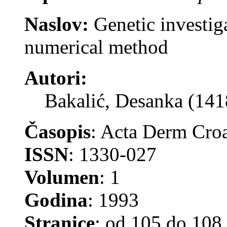
Naslov:
Genetic investig
numerical method
Autori:
Bakalić, Desanka (14
Časopis
: Acta Derm Cro
ISSN
: 1330-027
Volumen
: 1
Godina
: 1993
Stranice
: od 105 do 108