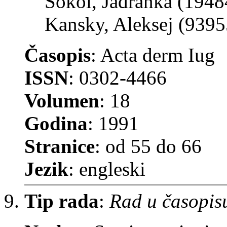
Sokol, Jadranka (1948
Kansky, Aleksej (9395
Časopis
: Acta derm Iug
ISSN
: 0302-4466
Volumen
: 18
Godina
: 1991
Stranice
: od 55 do 66
Jezik
: engleski
Tip rada
:
Rad u časopis