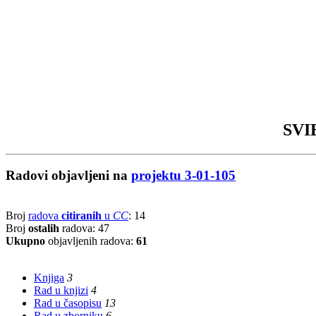
SVIB
Radovi objavljeni na
projektu 3-01-105
Broj
radova
citiranih
u
CC
: 14
Broj
ostalih
radova: 47
Ukupno
objavljenih radova:
61
Knjiga
3
Rad u knjizi
4
Rad u časopisu
13
Rad u zborniku
6