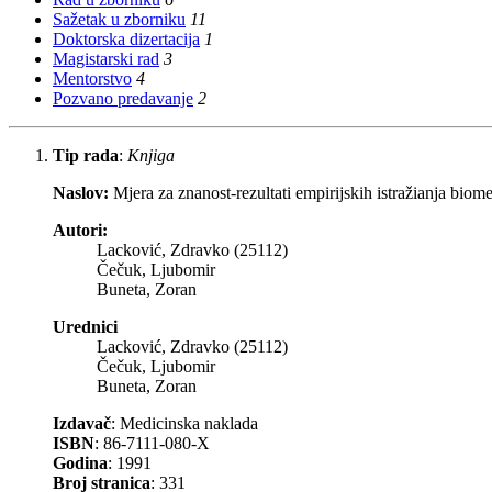
Sažetak u zborniku
11
Doktorska dizertacija
1
Magistarski rad
3
Mentorstvo
4
Pozvano predavanje
2
Tip rada
:
Knjiga
Naslov:
Mjera za znanost-rezultati empirijskih istražianja biome
Autori:
Lacković, Zdravko (25112)
Čečuk, Ljubomir
Buneta, Zoran
Urednici
Lacković, Zdravko (25112)
Čečuk, Ljubomir
Buneta, Zoran
Izdavač
: Medicinska naklada
ISBN
: 86-7111-080-X
Godina
: 1991
Broj stranica
: 331