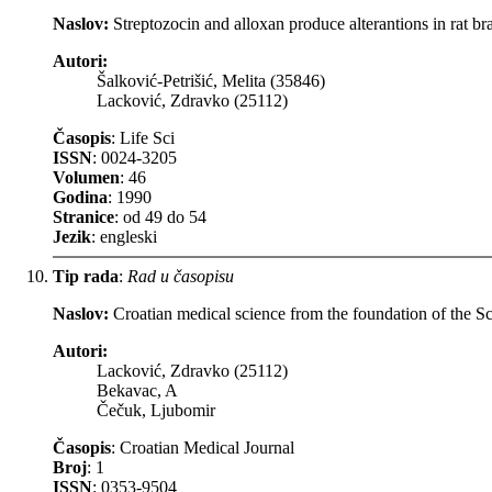
Naslov:
Streptozocin and alloxan produce alterantions in rat b
Autori:
Šalković-Petrišić, Melita (35846)
Lacković, Zdravko (25112)
Časopis
: Life Sci
ISSN
: 0024-3205
Volumen
: 46
Godina
: 1990
Stranice
: od 49 do 54
Jezik
: engleski
Tip rada
:
Rad u časopisu
Naslov:
Croatian medical science from the foundation of the S
Autori:
Lacković, Zdravko (25112)
Bekavac, A
Čečuk, Ljubomir
Časopis
: Croatian Medical Journal
Broj
: 1
ISSN
: 0353-9504