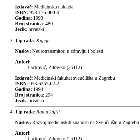
Izdavač
: Medicinska naklada
ISBN
: 953-176-000-4
Godina
: 1993
Broj stranica
: 480
Jezik
: hrvatski
Tip rada
:
Knjiga
Naslov:
Neurotransmitori u zdravlju i bolesti
Autori:
Lacković, Zdravko (25112)
Izdavač
: Medicinski fakultet sveučilišta u Zagrebu
ISBN
: 953-6255-02-2
Godina
: 1994
Broj stranica
: 294
Jezik
: hrvatski
Tip rada
:
Rad u knjizi
Naslov:
Razvoj medicinskih znanosti na Sveučilištu u Zagrebu
Autori:
Lacković, Zdravko (25112)