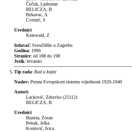
Čečuk, Ljubomir
BELICZA, B
Bekavac, A
Cvetnić, S
Urednici
Kniewald, Z
Izdavač
: Sveučilište u Zagrebu
Godina
: 1990
Stranice
: od 188 do 198
Jezik
: hrvatski
Tip rada
:
Rad u knjizi
Naslov:
Prema Evropskom sistemu vrijednosti 1920-1940
Autori:
Lacković, Zdravko (25112)
BELICZA, B
Urednici
Buneta, Zoran
Petrak, Jelka
Kostović, Ivica