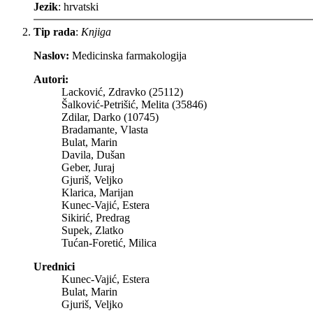
Jezik
: hrvatski
Tip rada
:
Knjiga
Naslov:
Medicinska farmakologija
Autori:
Lacković, Zdravko (25112)
Šalković-Petrišić, Melita (35846)
Zdilar, Darko (10745)
Bradamante, Vlasta
Bulat, Marin
Davila, Dušan
Geber, Juraj
Gjuriš, Veljko
Klarica, Marijan
Kunec-Vajić, Estera
Sikirić, Predrag
Supek, Zlatko
Tućan-Foretić, Milica
Urednici
Kunec-Vajić, Estera
Bulat, Marin
Gjuriš, Veljko