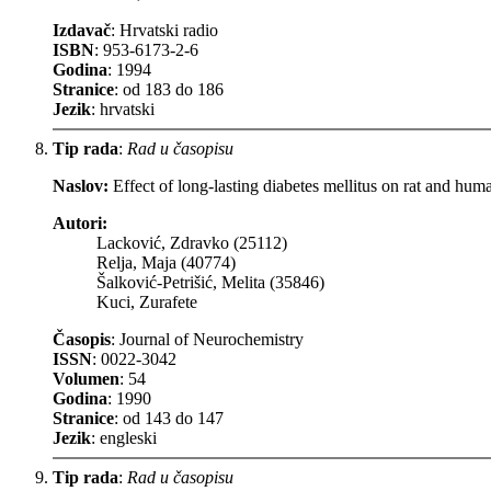
Izdavač
: Hrvatski radio
ISBN
: 953-6173-2-6
Godina
: 1994
Stranice
: od 183 do 186
Jezik
: hrvatski
Tip rada
:
Rad u časopisu
Naslov:
Effect of long-lasting diabetes mellitus on rat and h
Autori:
Lacković, Zdravko (25112)
Relja, Maja (40774)
Šalković-Petrišić, Melita (35846)
Kuci, Zurafete
Časopis
: Journal of Neurochemistry
ISSN
: 0022-3042
Volumen
: 54
Godina
: 1990
Stranice
: od 143 do 147
Jezik
: engleski
Tip rada
:
Rad u časopisu