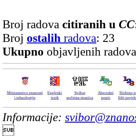
Broj radova
citiranih u
CC
Broj
ostalih
radova
: 23
Ukupno
objavljenih radov
Ministarstvo znanosti
Engleski
Svibor
Abecedni
Složeno p
i tehnologije
jezik
početna stranica
popis
šifri proje
Informacije:
svibor@znanos
