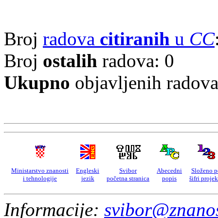
Broj
radova
citiranih
u
CC
Broj
ostalih
radova: 0
Ukupno
objavljenih radov
Ministarstvo znanosti
Engleski
Svibor
Abecedni
Složeno p
i tehnologije
jezik
početna stranica
popis
šifri proje
Informacije:
svibor@znanos