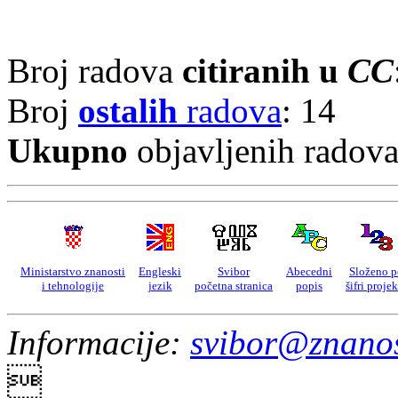
Broj radova
citiranih u
CC
Broj
ostalih
radova
: 14
Ukupno
objavljenih radov
Ministarstvo znanosti
Engleski
Svibor
Abecedni
Složeno p
i tehnologije
jezik
početna stranica
popis
šifri proje
Informacije:
svibor@znanos
