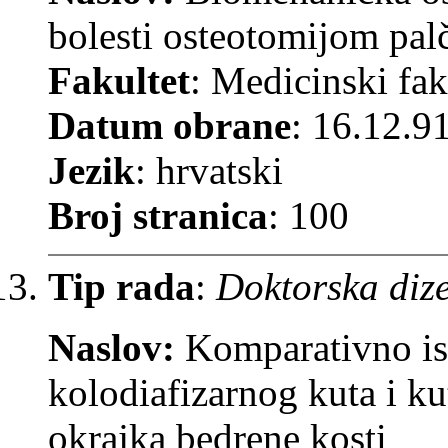
bolesti osteotomijom palč
Fakultet
: Medicinski fak
Datum obrane
: 16.12.9
Jezik
: hrvatski
Broj stranica
: 100
Tip rada
:
Doktorska dize
Naslov:
Komparativno is
kolodiafizarnog kuta i ku
okrajka bedrene kosti