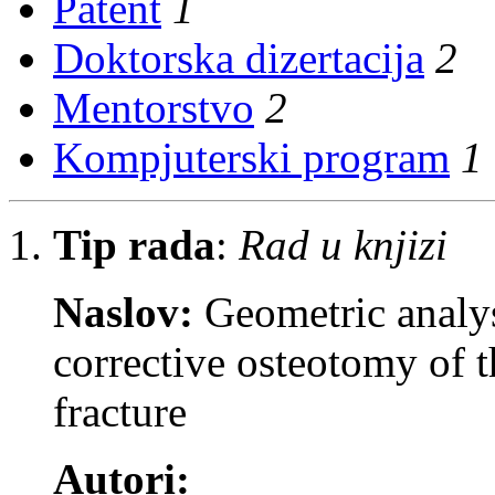
Patent
1
Doktorska dizertacija
2
Mentorstvo
2
Kompjuterski program
1
Tip rada
:
Rad u knjizi
Naslov:
Geometric analy
corrective osteotomy of t
fracture
Autori: