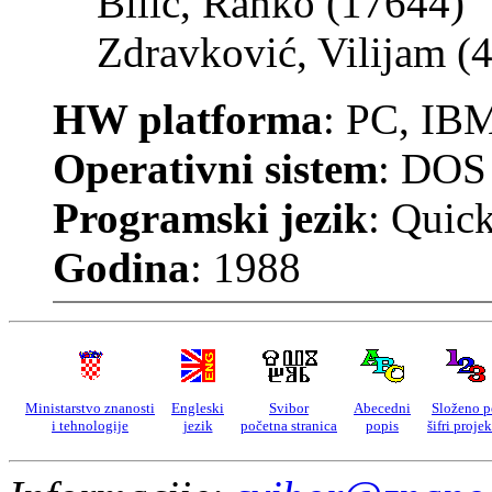
Bilić, Ranko (17644)
Zdravković, Vilijam (
HW platforma
: PC, IB
Operativni sistem
: DOS
Programski jezik
: Quick
Godina
: 1988
Ministarstvo znanosti
Engleski
Svibor
Abecedni
Složeno p
i tehnologije
jezik
početna stranica
popis
šifri proje