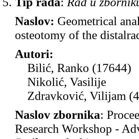
Tip rada
:
Rad u zbornik
Naslov:
Geometrical ana
osteotomy of the distalra
Autori:
Bilić, Ranko (17644)
Nikolić, Vasilije
Zdravković, Vilijam (
Naslov zbornika
: Proce
Research Workshop - Adv