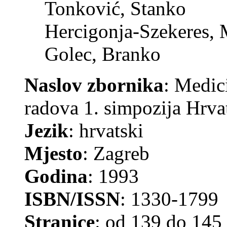
Tonković, Stanko
Hercigonja-Szekeres, 
Golec, Branko
Naslov zbornika
: Medic
radova 1. simpozija Hrva
Jezik
: hrvatski
Mjesto
: Zagreb
Godina
: 1993
ISBN/ISSN
: 1330-1799
Stranice
: od 139 do 145