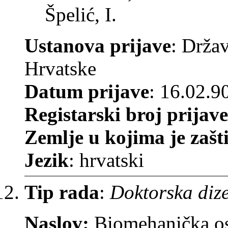
Špelić, I.
Ustanova prijave
: Drža
Hrvatske
Datum prijave
: 16.02.9
Registarski broj prijave
Zemlje u kojima je zašt
Jezik
: hrvatski
Tip rada
:
Doktorska dize
Naslov:
Biomehanička os