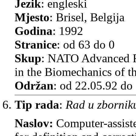
Jezik
: engleski
Mjesto
: Brisel, Belgija
Godina
: 1992
Stranice
: od 63 do 0
Skup
: NATO Advanced R
in the Biomechanics of t
Održan
: od 22.05.92 do
Tip rada
:
Rad u zbornik
Naslov:
Computer-assist