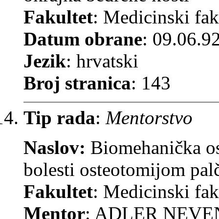
Fakultet
: Medicinski fak
Datum obrane
: 09.06.9
Jezik
: hrvatski
Broj stranica
: 143
Tip rada
:
Mentorstvo
Naslov:
Biomehanička os
bolesti osteotomijom palč
Fakultet
: Medicinski fak
Mentor
: ADLER NEV