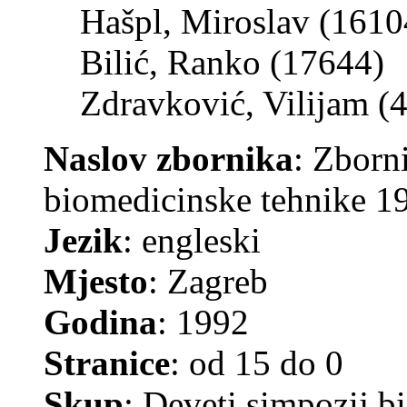
Hašpl, Miroslav (1610
Bilić, Ranko (17644)
Zdravković, Vilijam (
Naslov zbornika
: Zborn
biomedicinske tehnike 1
Jezik
: engleski
Mjesto
: Zagreb
Godina
: 1992
Stranice
: od 15 do 0
Skup
: Deveti simpozij 