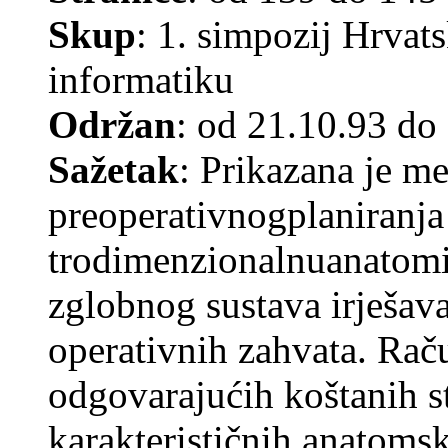
Skup
: 1. simpozij Hrvat
informatiku
Održan
: od 21.10.93 do
Sažetak
: Prikazana je m
preoperativnogplaniranja
trodimenzionalnuanatomij
zglobnog sustava irješav
operativnih zahvata. Rač
odgovarajućih koštanih s
karakterističnih anatomsk