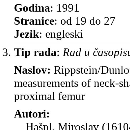
Godina
: 1991
Stranice
: od 19 do 27
Jezik
: engleski
Tip rada
:
Rad u časopis
Naslov:
Rippstein/Dunlo
measurements of neck-sha
proximal femur
Autori:
Hašpl, Miroslav (1610