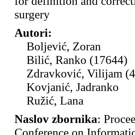
for definition and correc
surgery
Autori:
Boljević, Zoran
Bilić, Ranko (17644)
Zdravković, Vilijam (
Kovjanić, Jadranko
Ružić, Lana
Naslov zbornika
: Procee
Conference on Informatio