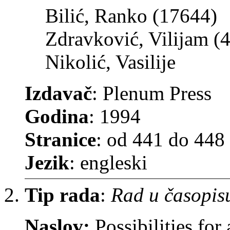
Bilić, Ranko (17644)
Zdravković, Vilijam (
Nikolić, Vasilije
Izdavač
: Plenum Press
Godina
: 1994
Stranice
: od 441 do 448
Jezik
: engleski
Tip rada
:
Rad u časopis
Naslov:
Possibilities for