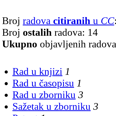
Broj
radova
citiranih
u
CC
Broj
ostalih
radova: 14
Ukupno
objavljenih radov
Rad u knjizi
1
Rad u časopisu
1
Rad u zborniku
3
Sažetak u zborniku
3