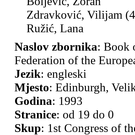
Boljević, Zoran
Zdravković, Vilijam (
Ružić, Lana
Naslov zbornika
: Book o
Federation of the Europea
Jezik
: engleski
Mjesto
: Edinburgh, Velik
Godina
: 1993
Stranice
: od 19 do 0
Skup
: 1st Congress of t