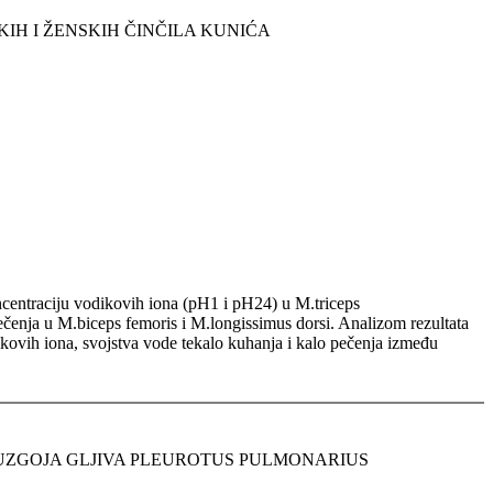
IH I ŽENSKIH ČINČILA KUNIĆA
oncentraciju vodikovih iona (pH1 i pH24) u M.triceps
ečenja u M.biceps femoris i M.longissimus dorsi. Analizom rezultata
dikovih iona, svojstva vode tekalo kuhanja i kalo pečenja između
UZGOJA GLJIVA PLEUROTUS PULMONARIUS