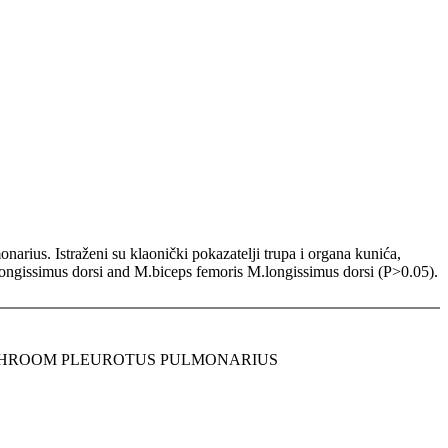
onarius. Istraženi su klaonički pokazatelji trupa i organa kunića,
longissimus dorsi and M.biceps femoris M.longissimus dorsi (P>0.05).
USHROOM PLEUROTUS PULMONARIUS