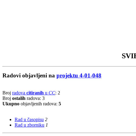
SVIB
Radovi objavljeni na
projektu 4-01-048
Broj
radova
citiranih
u
CC
: 2
Broj
ostalih
radova: 3
Ukupno
objavljenih radova:
5
Rad u časopisu
2
Rad u zborniku
1