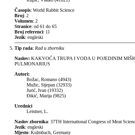
Časopis
: World Rabbit Science
Broj
: 2
Volumen
: 2
Stranice
: od 61 do 65
Broj referenci
: 11
Jezik
: engleski
Tip rada
:
Rad u zborniku
Naslov:
KAKVOĆA TRUPA I VODA U POJEDINIM MIŠ
PULMONARIUS
Autori:
Božac, Romano (4943)
Mužic, Stjepan (32933)
Jurić, Ivan (19332)
Đikić, Marija (9825)
Urednici
Leistner, L.
Naslov zbornika
: 37TH International Congress of Meat Scie
Jezik
: engleski
Mjesto
: Kulmbach, Germany