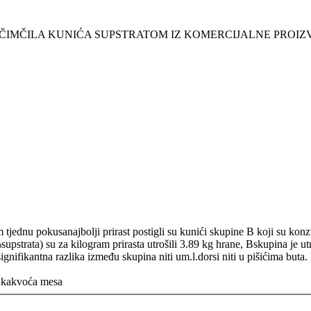
 ČIMČILA KUNIĆA SUPSTRATOM IZ KOMERCIJALNE PROI
tjednu pokusanajbolji prirast postigli su kunići skupine B koji su kon
upstrata) su za kilogram prirasta utrošili 3.89 kg hrane, Bskupina je utr
nifikantna razlika između skupina niti um.l.dorsi niti u pišićima buta.
st, kakvoća mesa