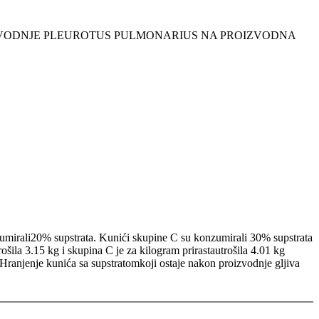
ZVODNJE PLEUROTUS PULMONARIUS NA PROIZVODNA
zumirali20% supstrata. Kunići skupine C su konzumirali 30% supstrata
ošila 3.15 kg i skupina C je za kilogram prirastautrošila 4.01 kg
 Hranjenje kunića sa supstratomkoji ostaje nakon proizvodnje gljiva