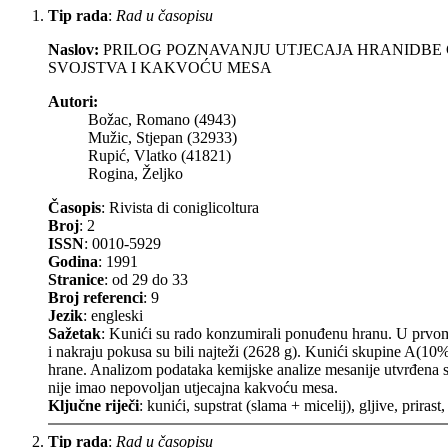
Tip rada
:
Rad u časopisu
Naslov:
PRILOG POZNAVANJU UTJECAJA HRANIDBE
SVOJSTVA I KAKVOĆU MESA
Autori:
Božac, Romano (4943)
Mužic, Stjepan (32933)
Rupić, Vlatko (41821)
Rogina, Željko
Časopis
: Rivista di coniglicoltura
Broj
: 2
ISSN
: 0010-5929
Godina
: 1991
Stranice
: od 29 do 33
Broj referenci
: 9
Jezik
: engleski
Sažetak
: Kunići su rado konzumirali ponuđenu hranu. U prvom 
i nakraju pokusa su bili najteži (2628 g). Kunići skupine A(10%s
hrane. Analizom podataka kemijske analize mesanije utvrđena sig
nije imao nepovoljan utjecajna kakvoću mesa.
Ključne riječi
: kunići, supstrat (slama + micelij), gljive, prira
Tip rada
:
Rad u časopisu