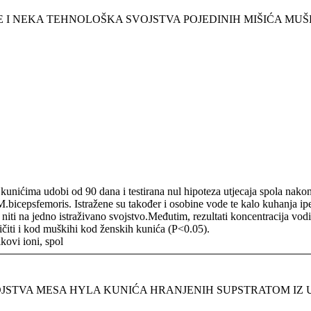
I NEKA TEHNOLOŠKA SVOJSTVA POJEDINIH MIŠIĆA MUŠK
a kunićima udobi od 90 dana i testirana nul hipoteza utjecaja spola nak
M.bicepsfemoris. Istražene su također i osobine vode te kalo kuhanja ip
a niti na jedno istraživano svojstvo.Međutim, rezultati koncentracija vo
ličiti i kod muškihi kod ženskih kunića (P<0.05).
kovi ioni, spol
JSTVA MESA HYLA KUNIĆA HRANJENIH SUPSTRATOM IZ 