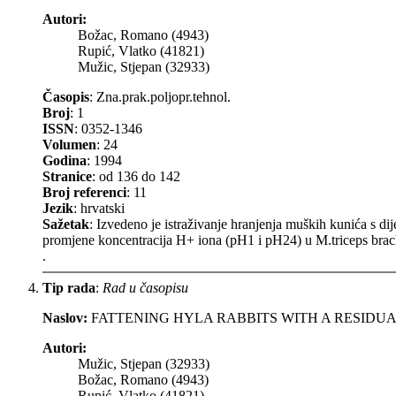
Autori:
Božac, Romano (4943)
Rupić, Vlatko (41821)
Mužic, Stjepan (32933)
Časopis
: Zna.prak.poljopr.tehnol.
Broj
: 1
ISSN
: 0352-1346
Volumen
: 24
Godina
: 1994
Stranice
: od 136 do 142
Broj referenci
: 11
Jezik
: hrvatski
Sažetak
: Izvedeno je istraživanje hranjenja muških kunića s dij
promjene koncentracija H+ iona (pH1 i pH24) u M.triceps brach
.
Tip rada
:
Rad u časopisu
Naslov:
FATTENING HYLA RABBITS WITH A RESID
Autori:
Mužic, Stjepan (32933)
Božac, Romano (4943)
Rupić, Vlatko (41821)