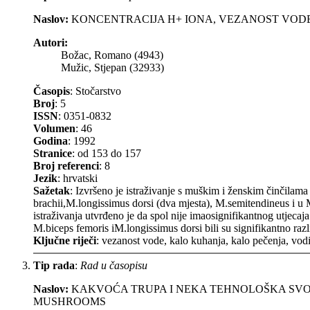
Naslov:
KONCENTRACIJA H+ IONA, VEZANOST VODE 
Autori:
Božac, Romano (4943)
Mužic, Stjepan (32933)
Časopis
: Stočarstvo
Broj
: 5
ISSN
: 0351-0832
Volumen
: 46
Godina
: 1992
Stranice
: od 153 do 157
Broj referenci
: 8
Jezik
: hrvatski
Sažetak
: Izvršeno je istraživanje s muškim i ženskim činčilam
brachii,M.longissimus dorsi (dva mjesta), M.semitendineus i u 
istraživanja utvrđeno je da spol nije imaosignifikantnog utjecaj
M.biceps femoris iM.longissimus dorsi bili su signifikantno raz
Ključne riječi
: vezanost vode, kalo kuhanja, kalo pečenja, vodi
Tip rada
:
Rad u časopisu
Naslov:
KAKVOĆA TRUPA I NEKA TEHNOLOŠKA SVO
MUSHROOMS